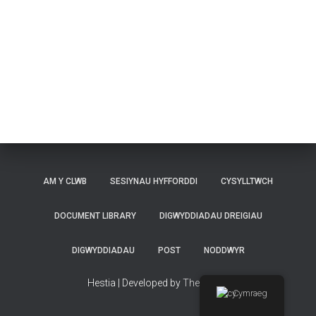
AM Y CLWB
SESIYNAU HYFFORDDI
CYSYLLTWCH
DOCUMENT LIBRARY
DIGWYDDIADAU DREIGIAU
DIGWYDDIADAU
POST
NODDWYR
Hestia | Developed by
ThemeIsle
Cymraeg