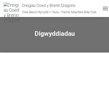
Dreigiau Coed y Brenin Dragons
Clwb Beicio Mynydd i'r Teulu / Family Mountain Bike Club
T
O
G
G
L
Digwyddiadau
E
N
A
V
I
G
A
T
I
O
N